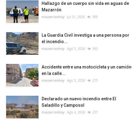
Hallazgo de un cuerpo sin vida en aguas de
Mazarrón
mazarronhoy
Jul 31, 2026
389
La Guardia Civil investiga a una persona por
el incendio...
mazarronhoy
Ago 5, 2026
383
Accidente entre una motocicleta y un camión
en la calle...
mazarronhoy
Ago 5, 2026
275
Declarado un nuevo incendio entre El
Saladillo y Camposol
mazarronhoy
Ago 4, 2026
237