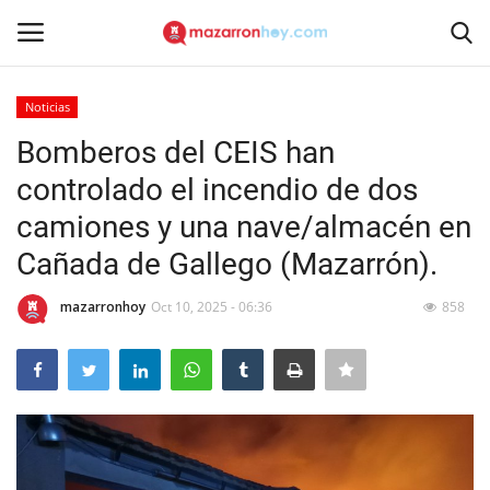
Noticias
Acceso
Registrarse
Bomberos del CEIS han
controlado el incendio de dos
Inicio
camiones y una nave/almacén en
Contacto
Cañada de Gallego (Mazarrón).
Noticias
mazarronhoy
Oct 10, 2025 - 06:36
858
Mazarrón Hoy
Entrevistas
Reportajes