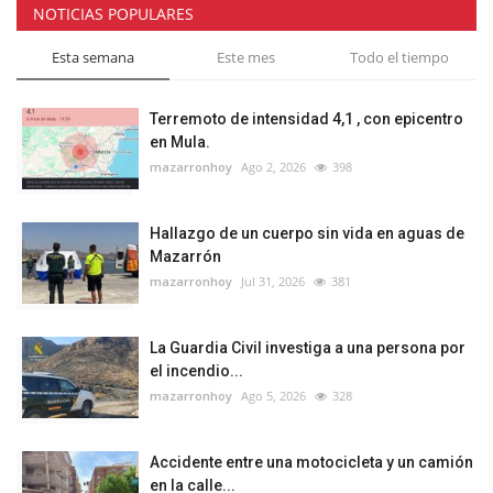
NOTICIAS POPULARES
Esta semana
Este mes
Todo el tiempo
Terremoto de intensidad 4,1 , con epicentro
en Mula.
mazarronhoy
Ago 2, 2026
398
Hallazgo de un cuerpo sin vida en aguas de
Mazarrón
mazarronhoy
Jul 31, 2026
381
La Guardia Civil investiga a una persona por
el incendio...
mazarronhoy
Ago 5, 2026
328
Accidente entre una motocicleta y un camión
en la calle...