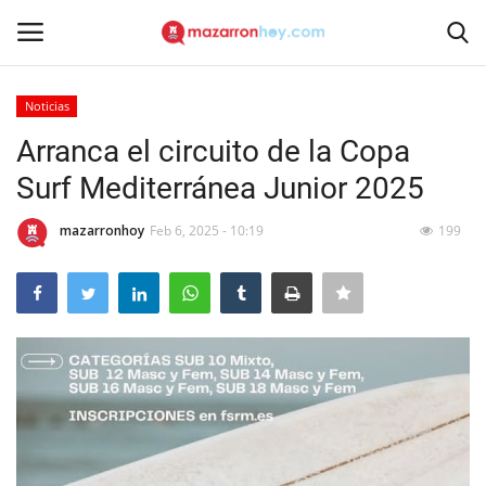
Noticias
Acceso
Registrarse
Arranca el circuito de la Copa
Surf Mediterránea Junior 2025
Inicio
mazarronhoy
Feb 6, 2025 - 10:19
199
Contacto
Noticias
Mazarrón Hoy
Entrevistas
Reportajes