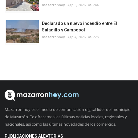
mazarronhoy
Ago 5, 2026
244
Declarado un nuevo incendio entre El
Saladillo y Camposol
mazarronhoy
Ago 4, 2026
228
Mazarron hoy es el medio de comunicación digital líder del municipio
de Mazarrón. Te ofrecemos las últimas noticias locales, regionales y
nacionales, así como las últimas novedades de los comercios.
PUBLICACIONES ALEATORIAS