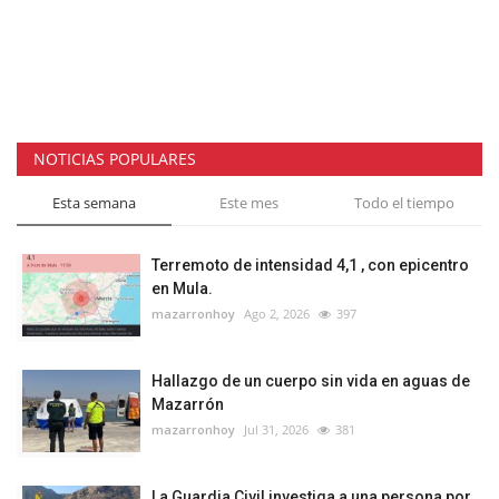
NOTICIAS POPULARES
Esta semana
Este mes
Todo el tiempo
Terremoto de intensidad 4,1 , con epicentro
en Mula.
mazarronhoy
Ago 2, 2026
397
Hallazgo de un cuerpo sin vida en aguas de
Mazarrón
mazarronhoy
Jul 31, 2026
381
La Guardia Civil investiga a una persona por