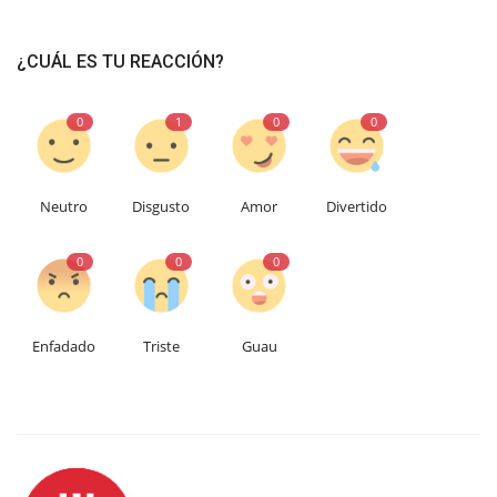
¿CUÁL ES TU REACCIÓN?
0
1
0
0
Neutro
Disgusto
Amor
Divertido
0
0
0
Enfadado
Triste
Guau