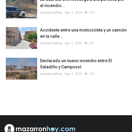
el incendio...
mazarronhoy
Ago 5, 2026
323
Accidente entre una motocicleta y un camión
en la calle...
mazarronhoy
Ago 5, 2026
241
Declarado un nuevo incendio entre El
Saladillo y Camposol
mazarronhoy
Ago 4, 2026
226