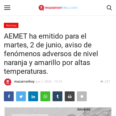
Noticias
Acceso
Registrarse
AEMET ha emitido para el
martes, 2 de junio, aviso de
Inicio
fenómenos adversos de nivel
Contacto
naranja y amarillo por altas
temperaturas.
Noticias
mazarronhoy
Jun 1, 2026 - 13:16
237
Mazarrón Hoy
Entrevistas
Reportajes